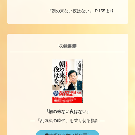
『
朝の来ない夜はない
』
P.155より
収録書籍
『朝の来ない夜はない』
― 「乱気流の時代」を乗り切る指針 ―