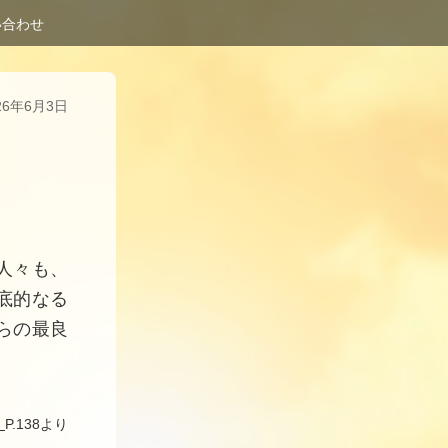
合わせ
26年6月3日
人々も、
底的なる
らの最良
』
P.138より