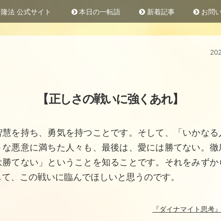
隆法 公式サイト
本日の一転語
新着記事
お問い
20
【
正しさの戦いに強くあれ
】
智慧を持ち、勇気を持つことです。そして、「いかなる
うな悪意に満ちた人々も、最後は、愛には勝てない。徹
は勝てない」ということを知ることです。それをみずか
して、この戦いに臨んでほしいと思うのです。
『
ダイナマイト思考