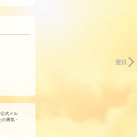
翌日
学公式メル
たの勇気・