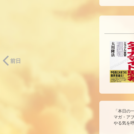
前日
「本日の
マガ・ア
やる気を