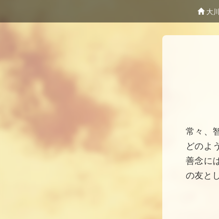
大川
常々、
どのよ
善念に
の友と